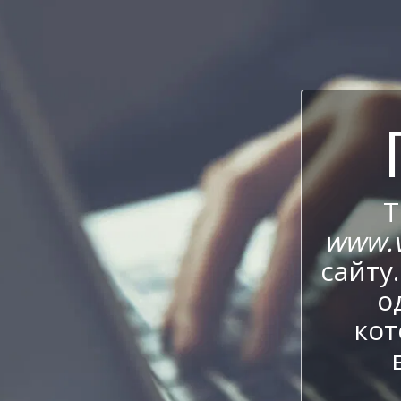
Т
www.v
сайту
о
кот