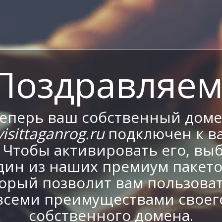
Поздравляем
еперь ваш собственный дом
isittaganrog.ru
подключен к в
. Чтобы активировать его, вы
дин из наших премиум пакето
орый позволит вам пользова
всеми преимуществами своег
собственного домена.