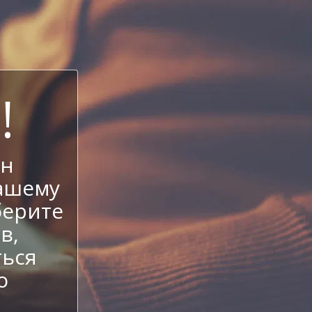
!
ен
ашему
берите
в,
ться
о